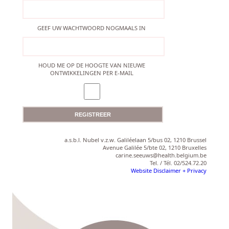
GEEF UW WACHTWOORD NOGMAALS IN
HOUD ME OP DE HOOGTE VAN NIEUWE
ONTWIKKELINGEN PER E-MAIL
a.s.b.l. Nubel v.z.w. Galiléelaan 5/bus 02, 1210 Brussel
Avenue Galilée 5/bte 02, 1210 Bruxelles
carine.seeuws@health.belgium.be
Tel. / Tél. 02/524.72.20
Website Disclaimer + Privacy